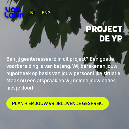
NL
ENG
PROJECT
DE YP
Ben jij geïnteresseerd in dit project? Een goede
voorbereiding is van belang. Wij berekenen jouw
hypotheek op basis van jouw persoonlijke situatie.
Maak nu een afspraak en wij nemen jouw opties
met je door!
PLAN HIER JOUW VRIJBLIJVENDE GESPREK.