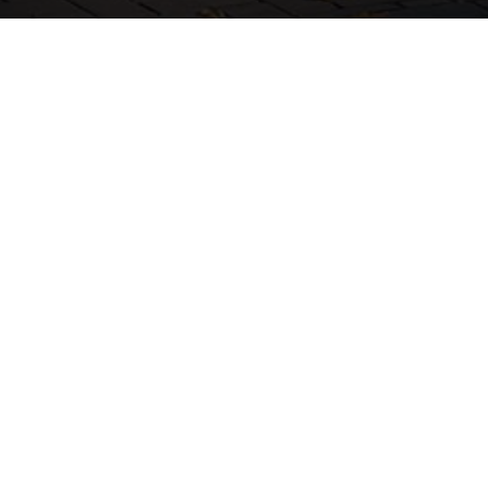
PROJECT DE YP
DE YP – WONEN IN DE WIJK IJPELAAR
Ontdek het appartementencomplex De Yp met zes
comfortabele en duurzame appartementen in het hart
van de wijk De IJpelaar in Breda. De Yp biedt de ideale
combinatie van comfortabel wonen en een goede
bereikbaarheid in de bruisende stad Breda.
Hypotheek berekening
Er spelen een aantal factoren een belangrijke rol bij het
berekenen van je hypotheek. Dit zijn onder andere je