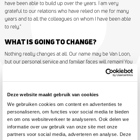
have been able to build up over the years. I am very
grateful to our relations who have relied on me for many
years and to all the colleagues on whom I have been able
to rely."
WHAT IS GOING TO CHANGE?
Nothing really changes at all. Our name may be Van Loon,
but our personal service and familiar faces will remain! You
can still walk into our offices in Breukelen, Den Bosch and
Empel if you have a burning question for one of our
colleagues. Our locations will soon get a nice new look and
will bear the name Van Loon, just like our policies.
Deze website maakt gebruik van cookies
We gebruiken cookies om content en advertenties te
WHAT HAPPENS TO YOUR CURRENT
personaliseren, om functies voor social media te bieden
PRODUCTS AND APPOINTMENTS?
en om ons websiteverkeer te analyseren. Ook delen we
informatie over uw gebruik van onze site met onze
From now on, all services of Van der Fluit will fall under Van
partners voor social media, adverteren en analyse. Deze
Loon. As a result of the collaboration, you will see the name