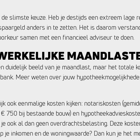
jd de slimste keuze. Heb je destijds een extreem lage 
 spaargeld anders in te zetten. Het is daarom verstand
 voorkeur samen met een financieel adviseur te doen.
 WERKELIJKE MAANDLAST
n duidelijk beeld van je maandlast, maar het totale k
e bank. Meer weten over jouw hypotheekmogelijkheden
ijk ook eenmalige kosten kijken: notariskosten (gemi
d € 750 bij bestaande bouw) en hypotheekadvieskosten
aal je ook al dan geen overdrachtsbelasting. Deze ko
op je inkomen en de woningwaarde? Dan kun je het mee