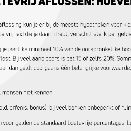
TEVRIJ AFLOSSEN: HOEVE
flossing kun je er bij de meeste hypotheken voor kie
e vrijheid die je daarin hebt, verschilt sterk per geld
 je jaarlijks minimaal 10% van de oorspronkelijke hoo
lost. Bij veel aanbieders is dat 15 of zelfs 20%. So
aar dan geldt doorgaans één belangrijke voorwaarde: 
el mensen niet kennen:
eld, erfenis, bonus): bij veel banken onbeperkt of rui
arvoor gelden de standaard boetevrije percentages. L