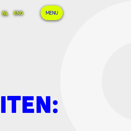
NL
ENG
MENU
ITEN: