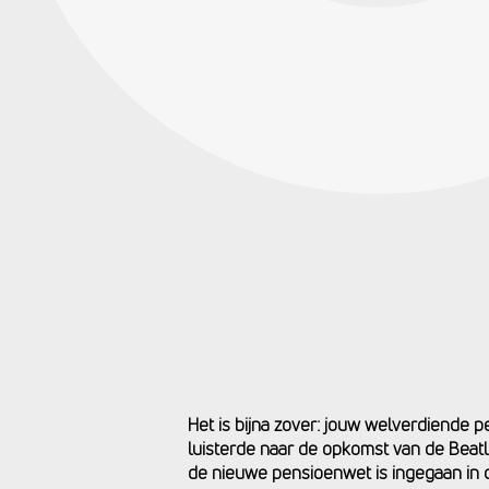
Het is bijna zover: jouw welverdiende p
luisterde naar de opkomst van de Beatl
de nieuwe pensioenwet is ingegaan in 