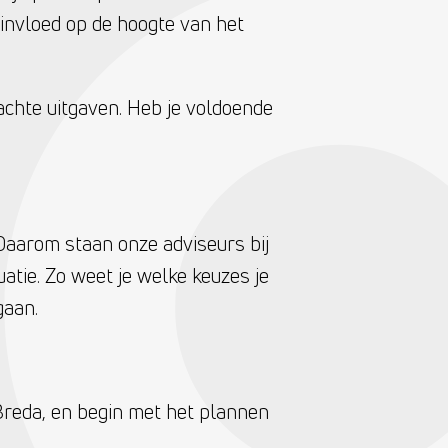
invloed op de hoogte van het
achte uitgaven. Heb je voldoende
 Daarom staan onze adviseurs bij
atie. Zo weet je welke keuzes je
gaan.
Breda, en begin met het plannen