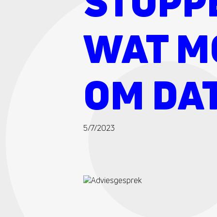
STOPP
WAT MO
OM DA
5/7/2023