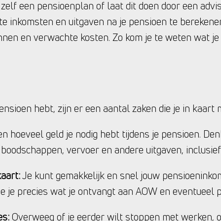
elf een pensioenplan of laat dit doen door een advis
e inkomsten en uitgaven na je pensioen te berekenen,
nen en verwachte kosten. Zo kom je te weten wat je
nsioen hebt, zijn er een aantal zaken die je in kaart
n hoeveel geld je nodig hebt tijdens je pensioen. Den
boodschappen, vervoer en andere uitgaven, inclusief
aart:
Je kunt gemakkelijk en snel jouw pensioeninko
ie je precies wat je ontvangt aan AOW en eventueel p
es:
Overweeg of je eerder wilt stoppen met werken, o