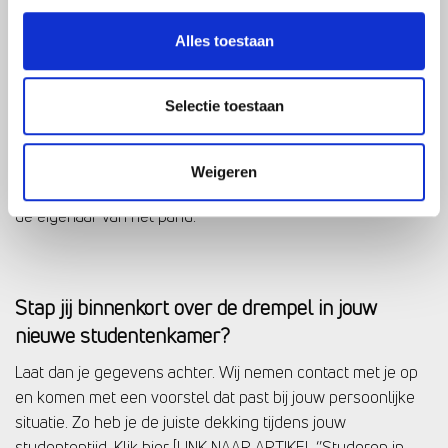
jouw ouders.
Alles toestaan
Een opstalverzekering is niet nodig
Selectie toestaan
Deze verzekering zorgt ervoor dat schades aan de
huurwoning verzekerd zijn. Jij hoeft deze verzekering zelf
Weigeren
niet af te sluiten omdat dit de verantwoordelijkheid is van
de eigenaar van het pand.
Stap jij binnenkort over de drempel in jouw
nieuwe studentenkamer?
Laat dan je gegevens achter. Wij nemen contact met je op
en komen met een voorstel dat past bij jouw persoonlijke
situatie. Zo heb je de juiste dekking tijdens jouw
studententijd. Klik hier [LINK NAAR ARTIKEL ‘’Studeren in