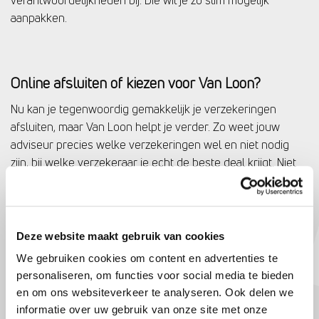
verantwoordelijkheden bij. Die wil je zo slim mogelijk
aanpakken.
Online afsluiten of kiezen voor Van Loon?
Nu kan je tegenwoordig gemakkelijk je verzekeringen
afsluiten, maar Van Loon helpt je verder. Zo weet jouw
adviseur precies welke verzekeringen wel en niet nodig
zijn, bij welke verzekeraar je echt de beste deal krijgt. Niet
te vergeten, zodra je een keer een schade hebt helpen wij
je bij het snel en goed afhandelen hiervan. Zo sta je er nooit
alleen voor.
Deze website maakt gebruik van cookies
We gebruiken cookies om content en advertenties te
personaliseren, om functies voor social media te bieden
Inboedelverzekering
en om ons websiteverkeer te analyseren. Ook delen we
Het afsluiten van een inboedelverzekering kan helpen bij
informatie over uw gebruik van onze site met onze