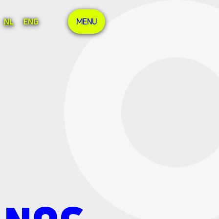
NL
ENG
MENU