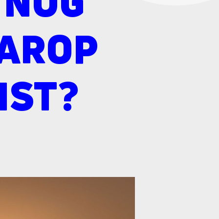
 NOG
AAROP
IST?