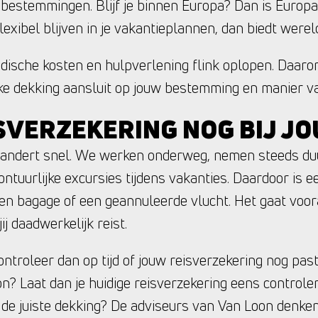
 bestemmingen. Blijf je binnen Europa? Dan is Europa
flexibel blijven in je vakantieplannen, dan biedt were
ische kosten en hulpverlening flink oplopen. Daaro
ke dekking aansluit op jouw bestemming en manier va
SVERZEKERING NOG BIJ J
randert snel. We werken onderweg, nemen steeds du
uurlijke excursies tijdens vakanties. Daardoor is ee
en bagage of een geannuleerde vlucht. Het gaat voor
ij daadwerkelijk reist.
ntroleer dan op tijd of jouw reisverzekering nog pas
oon? Laat dan je huidige reisverzekering eens control
er de juiste dekking? De adviseurs van Van Loon denk