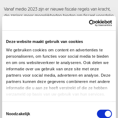
Vanaf medio 2023 zijn er nieuwe fiscale regels van kracht,
die zzp'ers meer mogelijkheden bieden om fiscaal voordelig
pensioen op te bouwen. Dit is goed nieuws voor u, en we
blijven u op de hoogte houden van de laatste
ontwikkelingen op dit gebied.
Deze website maakt gebruik van cookies
We gebruiken cookies om content en advertenties te
personaliseren, om functies voor social media te bieden
BEPAAL UW BENODIGDE
en om ons websiteverkeer te analyseren. Ook delen we
PENSIOENBEDRAG
informatie over uw gebruik van onze site met onze
Het benodigde pensioenbedrag is afhankelijk van uw
partners voor social media, adverteren en analyse. Deze
persoonlijke situatie. Heeft u bijvoorbeeld een eigen
partners kunnen deze gegevens combineren met andere
informatie die u aan ze heeft verstrekt of die ze hebben
woning? Heeft uw partner al pensioen opgebouwd?
verzameld op basis van uw gebruik van hun services.
Overweegt u om uw bedrijf in de toekomst met winst te
verkopen? Het is belangrijk om uw wensen voor later in
kaart te brengen. Er zijn verschillende online rekenhulpen
Toestemmingsselectie
Noodzakelijk
beschikbaar waarmee u kunt berekenen hoeveel u per