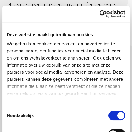
Het bezoeken van meerdere huizen op één dag kan een
uitdagende taak zijn. Een goede planning is dus belangrijk.
Door van tevoren een plan te maken en alle wensen en
behoeften op een rijtje te zetten, kan je gerichter op zoek
gaan naar een woning die bij je past. Maak een lijstje van
Deze website maakt gebruik van cookies
belangrijke criteria zoals locatie, grootte, budget en
We gebruiken cookies om content en advertenties te
voorzieningen, zodat je tijdens de bezichtigingen kan
personaliseren, om functies voor social media te bieden
beoordelen of een woning aan de eisen voldoet.
en om ons websiteverkeer te analyseren. Ook delen we
informatie over uw gebruik van onze site met onze
Wij snappen dat zo’n plan maken lastig is. Van Loon helpt
partners voor social media, adverteren en analyse. Deze
jou daarom graag.
partners kunnen deze gegevens combineren met andere
informatie die u aan ze heeft verstrekt of die ze hebben
GRATIS-HYPOTHEEK-CHECK BIJ VAN
verzameld op basis van uw gebruik van hun services.
LOON
Toestemmingsselectie
Onderdeel van die voorbereiding is weten wat jouw budget
Noodzakelijk
is. Daarom bieden we nu de Gratis-Hypotheek-Check aan.
Onze financieel experts staan klaar om jouw situatie te