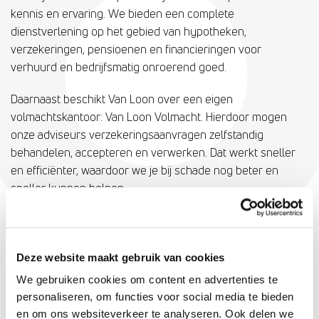
kennis en ervaring. We bieden een complete
dienstverlening op het gebied van hypotheken,
verzekeringen, pensioenen en financieringen voor
verhuurd en bedrijfsmatig onroerend goed.
Daarnaast beschikt Van Loon over een eigen
volmachtskantoor: Van Loon Volmacht. Hierdoor mogen
onze adviseurs verzekeringsaanvragen zelfstandig
behandelen, accepteren en verwerken. Dat werkt sneller
en efficiënter, waardoor we je bij schade nog beter en
sneller kunnen helpen.
PERSOONLIJK ADVIES
Van Loon hecht veel waarde aan persoonlijk advies. We
Deze website maakt gebruik van cookies
nemen graag de tijd om ons advies duidelijk uit te leggen
en alles tot in de puntjes voor je te regelen. Heeft een
We gebruiken cookies om content en advertenties te
collega niet direct het antwoord op je vraag? Dan is er altijd
personaliseren, om functies voor social media te bieden
een andere specialist die kan helpen. Dat is het voordeel
en om ons websiteverkeer te analyseren. Ook delen we