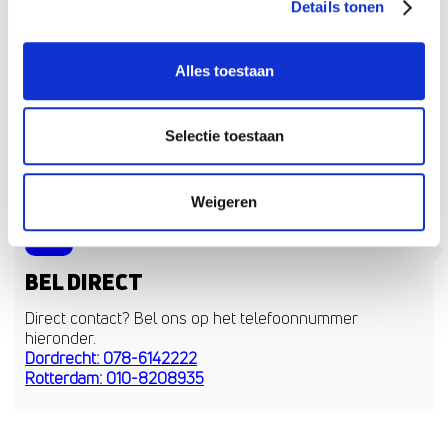
Details tonen
VERZEKERINGEN
Alles toestaan
PENSIOEN
VOOR BEDRIJVEN
Selectie toestaan
BEKIJK ONZE ANDERE VESTIGINGEN
Weigeren
BEL DIRECT
Direct contact? Bel ons op het telefoonnummer
hieronder.
Dordrecht: 078-6142222
Rotterdam: 010-8208935