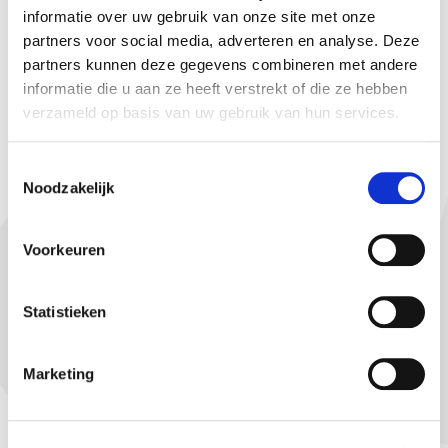
van onze samenwerking. Zo ben je altijd verzekerd van
informatie over uw gebruik van onze site met onze
passend financieel advies.
partners voor social media, adverteren en analyse. Deze
partners kunnen deze gegevens combineren met andere
Heb je vragen? Neem dan gerust contact met ons op. We
informatie die u aan ze heeft verstrekt of die ze hebben
kijken ernaar uit om in deze nieuwe situatie een
verzameld op basis van uw gebruik van hun services.
ondersteuning te blijven met het beste advies en
persoonlijke aandacht voor jou.
Toestemmingsselectie
Noodzakelijk
Voorkeuren
Statistieken
Marketing
OVER ONS
HYPOTHEKEN