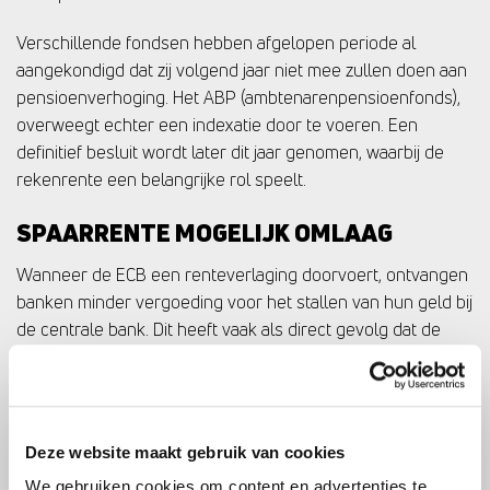
Verschillende fondsen hebben afgelopen periode al
aangekondigd dat zij volgend jaar niet mee zullen doen aan
pensioenverhoging. Het ABP (ambtenarenpensioenfonds),
overweegt echter een indexatie door te voeren. Een
definitief besluit wordt later dit jaar genomen, waarbij de
rekenrente een belangrijke rol speelt.
SPAARRENTE MOGELIJK OMLAAG
Wanneer de ECB een renteverlaging doorvoert, ontvangen
banken minder vergoeding voor het stallen van hun geld bij
de centrale bank. Dit heeft vaak als direct gevolg dat de
spaarrente voor klanten ook daalt. Banken passen namelijk
hun tarieven aan, waardoor de spaarrente op
spaartegoeden lager kan uitvallen.
Deze website maakt gebruik van cookies
“Het is belangrijk om nu goed na te denken over hoe je jouw
spaargeld het beste kunt laten renderen. We adviseren om te
We gebruiken cookies om content en advertenties te