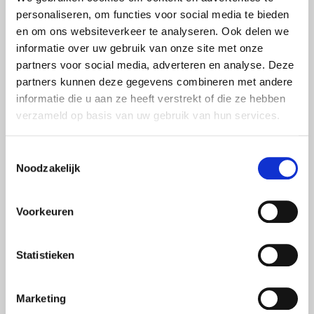
kijken naar alternatieve vormen van sparen of beleggen die
personaliseren, om functies voor social media te bieden
en om ons websiteverkeer te analyseren. Ook delen we
aansluiten bij jouw risicoprofiel.“
informatie over uw gebruik van onze site met onze
Daarnaast kan het ECB-besluit invloed hebben op de
partners voor social media, adverteren en analyse. Deze
hypotheekrente, die de laatste tijd weer aan het dalen is. Of
partners kunnen deze gegevens combineren met andere
de hypotheekrente verder daalt, is nog onzeker. Mogelijk
informatie die u aan ze heeft verstrekt of die ze hebben
verzameld op basis van uw gebruik van hun services.
hebben banken en andere geldverstrekkers de
renteverlaging van de ECB al ingecalculeerd in hun
tarieven, maar de spaarrente kan nog steeds verder onder
Toestemmingsselectie
Noodzakelijk
druk komen te staan.
BIJ VAN LOON STAAN WE KLAAR VOOR
Voorkeuren
HET MAKEN VAN DE JUISTE FINANCIËLE
KEUZES!
Statistieken
Bij Van Loon begrijpen we dat de financiële markt constant
in beweging is en dat veranderingen zoals de
Marketing
renteverlaging invloed kunnen hebben op zowel