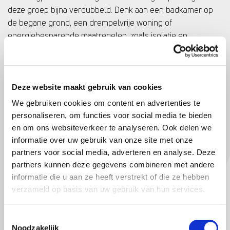
deze groep bijna verdubbeld. Denk aan een badkamer op
de begane grond, een drempelvrije woning of
energiebesparende maatregelen, zoals isolatie en
zonnepanelen.
HYPOTHEEKBEDRAGEN BEREIKEN
RECORDHOOGTE IN ZUID-HOLLAND
Deze website maakt gebruik van cookies
We gebruiken cookies om content en advertenties te
De gemiddelde hypotheek in Zuid-Holland ligt momenteel
personaliseren, om functies voor social media te bieden
op zo’n €332.000,-; het hoogste bedrag ooit gemeten. Toch
en om ons websiteverkeer te analyseren. Ook delen we
blijven er veel woningen van eigenaar wisselen. Kopers zijn
informatie over uw gebruik van onze site met onze
bereid meer te betalen om hun ideale woning te realiseren.
partners voor social media, adverteren en analyse. Deze
partners kunnen deze gegevens combineren met andere
WAT KUN JIJ DOEN?
informatie die u aan ze heeft verstrekt of die ze hebben
Of je nu je eerste woning wilt kopen, wilt overstappen van
verzameld op basis van uw gebruik van hun services.
huren naar kopen of je bestaande woning wilt verbeteren;
het is belangrijk om goed naar je financiële mogelijkheden
Toestemmingsselectie
Noodzakelijk
te kijken. De markt kent uitdagingen, maar vooral ook